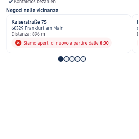
Kontaktlos bezahlen
Negozi nelle vicinanze
Kaiserstraße 75
60329 Frankfurt am Main
6
Distanza: 896 m
D
Siamo aperti di nuovo a partire dalle
8:30