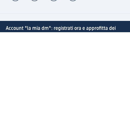
Account "la mia dm": registrati ora e approfitta dei
vantaggi
(1) Spedizione gratuita per ordini superiori a 49 € e ritiro
express sempre gratuito effettuando un ordine con un
account "la mia dm"
Reso facile e veloce
Offerte e suggerimenti su misura per te
Crea il tuo account "la mia dm"
Aiuto e contatti
Servizi
Servizio clienti
Spedizione e consegna