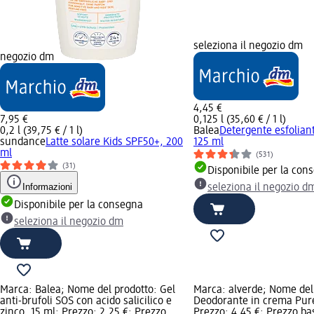
seleziona il negozio dm
negozio dm
4,45 €
7,95 €
0,125 l (35,60 € / 1 l)
0,2 l (39,75 € / 1 l)
Balea
Detergente esfoliant
sundance
Latte solare Kids SPF50+, 200
125 ml
ml
(531)
(31)
Disponibile per la con
Informazioni
seleziona il negozio d
Disponibile per la consegna
seleziona il negozio dm
Marca: Balea; Nome del prodotto: Gel
Marca: alverde; Nome del
anti-brufoli SOS con acido salicilico e
Deodorante in crema Pure
zinco, 15 ml; Prezzo: 2,25 €; Prezzo
Prezzo: 4,45 €; Prezzo bas