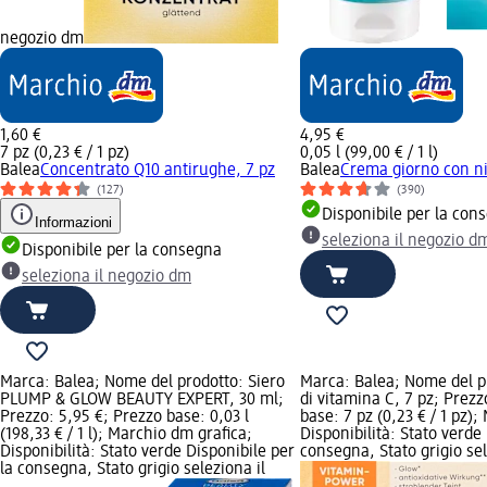
negozio dm
1,60 €
4,95 €
7 pz (0,23 € / 1 pz)
0,05 l (99,00 € / 1 l)
Balea
Concentrato Q10 antirughe, 7 pz
Balea
Crema giorno con n
(127)
(390)
Disponibile per la con
Informazioni
seleziona il negozio d
Disponibile per la consegna
seleziona il negozio dm
Marca: Balea; Nome del prodotto: Siero
Marca: Balea; Nome del p
PLUMP & GLOW BEAUTY EXPERT, 30 ml;
di vitamina C, 7 pz; Prezz
Prezzo: 5,95 €; Prezzo base: 0,03 l
base: 7 pz (0,23 € / 1 pz)
(198,33 € / 1 l); Marchio dm grafica;
Disponibilità: Stato verde
Disponibilità: Stato verde Disponibile per
consegna, Stato grigio se
la consegna, Stato grigio seleziona il