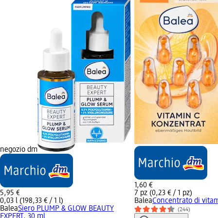
negozio dm
1,60 €
5,95 €
7 pz (0,23 € / 1 pz)
0,03 l (198,33 € / 1 l)
Balea
Concentrato di vitam
Balea
Siero PLUMP & GLOW BEAUTY
(244)
EXPERT, 30 ml