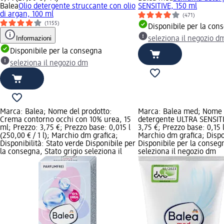
Balea
Olio detergente struccante con olio
SENSITIVE, 150 ml
di argan, 100 ml
(471)
(1155)
Disponibile per la con
Informazioni
seleziona il negozio d
Disponibile per la consegna
seleziona il negozio dm
Marca: Balea; Nome del prodotto:
Marca: Balea med; Nome d
Crema contorno occhi con 10% urea, 15
detergente ULTRA SENSITI
ml; Prezzo: 3,75 €; Prezzo base: 0,015 l
3,75 €; Prezzo base: 0,15 l 
(250,00 € / 1 l); Marchio dm grafica;
Marchio dm grafica; Dispon
Disponibilità: Stato verde Disponibile per
Disponibile per la consegn
la consegna, Stato grigio seleziona il
seleziona il negozio dm