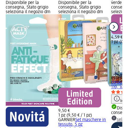
Disponibile per la
Disponibile per la
verde Dis
consegna, Stato grigio
consegna, Stato grigio
consegna
seleziona il negozio dm
seleziona il negozio dm
selezion
4,59 €
1 pz (4,59
essence
corpo Tro
110, 100 
Info
Dispon
9,50 €
consegn
1 pz (9,50 € / 1 pz)
selez
GARNIER
Set maschere in
tessuto, 5 pz