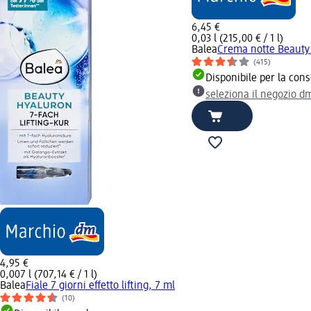
6,45 €
0,03 l (215,00 € / 1 l)
Balea
Crema notte Beauty 
(415)
Disponibile per la con
seleziona il negozio d
4,95 €
0,007 l (707,14 € / 1 l)
Balea
Fiale 7 giorni effetto lifting, 7 ml
(10)