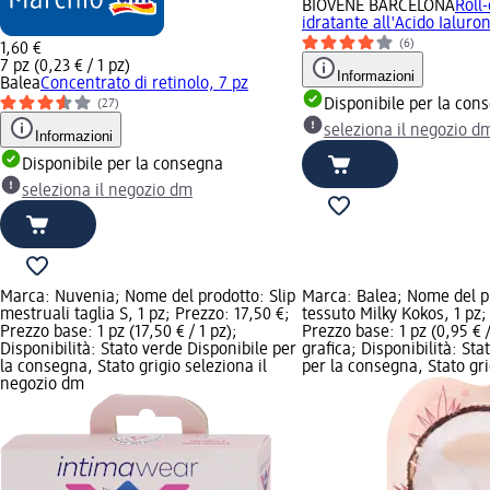
BIOVÈNE BARCELONA
Roll
idratante all'Acido Ialuro
(6)
1,60 €
7 pz (0,23 € / 1 pz)
Informazioni
Balea
Concentrato di retinolo, 7 pz
Disponibile per la con
(27)
seleziona il negozio d
Informazioni
Disponibile per la consegna
seleziona il negozio dm
Marca: Nuvenia; Nome del prodotto: Slip
Marca: Balea; Nome del p
mestruali taglia S, 1 pz; Prezzo: 17,50 €;
tessuto Milky Kokos, 1 pz;
Prezzo base: 1 pz (17,50 € / 1 pz);
Prezzo base: 1 pz (0,95 € 
Disponibilità: Stato verde Disponibile per
grafica; Disponibilità: Sta
la consegna, Stato grigio seleziona il
per la consegna, Stato gri
negozio dm