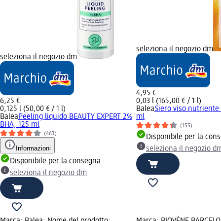
seleziona il negozio dm
seleziona il negozio dm
4,95 €
6,25 €
0,03 l (165,00 € / 1 l)
0,125 l (50,00 € / 1 l)
Balea
Siero viso nutriente
Balea
Peeling liquido BEAUTY EXPERT 2%
ml
BHA, 125 ml
(155)
(463)
Disponibile per la con
Informazioni
seleziona il negozio d
Disponibile per la consegna
seleziona il negozio dm
Marca: Balea; Nome del prodotto:
Marca: BIOVÈNE BARCELO