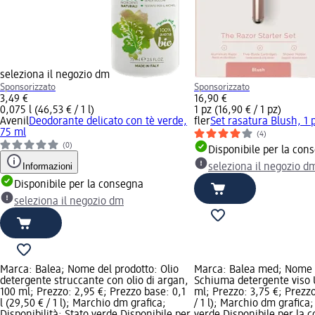
seleziona il negozio dm
Sponsorizzato
Sponsorizzato
3,49 €
16,90 €
0,075 l (46,53 € / 1 l)
1 pz (16,90 € / 1 pz)
Avenil
Deodorante delicato con tè verde,
fler
Set rasatura Blush, 1 
75 ml
(4)
(0)
Disponibile per la con
Informazioni
seleziona il negozio d
Disponibile per la consegna
seleziona il negozio dm
Marca: Balea; Nome del prodotto: Olio
Marca: Balea med; Nome d
detergente struccante con olio di argan,
Schiuma detergente viso 
100 ml; Prezzo: 2,95 €; Prezzo base: 0,1
ml; Prezzo: 3,75 €; Prezzo
l (29,50 € / 1 l); Marchio dm grafica;
/ 1 l); Marchio dm grafica;
Disponibilità: Stato verde Disponibile per
verde Disponibile per la c