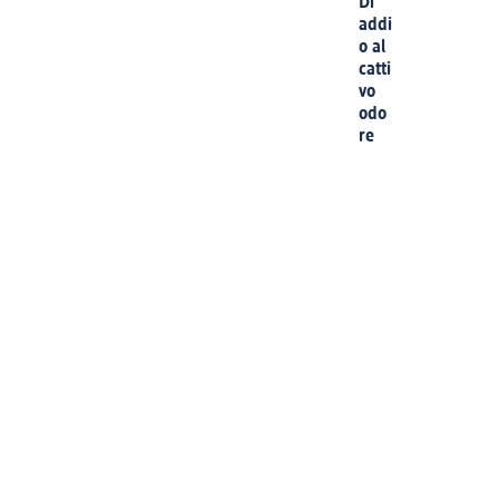
Di'
addi
o al
catti
vo
odo
re