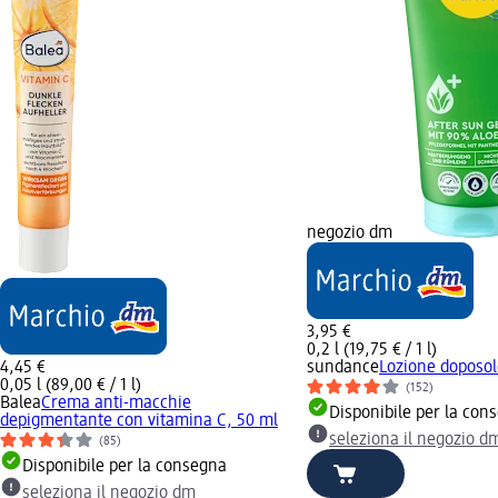
negozio dm
3,95 €
0,2 l (19,75 € / 1 l)
4,45 €
sundance
Lozione doposol
0,05 l (89,00 € / 1 l)
(152)
Balea
Crema anti-macchie
Disponibile per la con
depigmentante con vitamina C, 50 ml
seleziona il negozio d
(85)
Disponibile per la consegna
seleziona il negozio dm