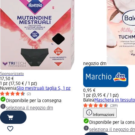
negozio dm
Sponsorizzato
17,50 €
1 pz (17,50 € / 1 pz)
Nuvenia
Slip mestruali taglia S, 1 pz
0,95 €
(2)
1 pz (0,95 € / 1 pz)
Balea
Maschera in tessuto
Disponibile per la consegna
(289)
seleziona il negozio dm
Informazioni
Disponibile per la con
seleziona il negozio d