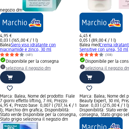
negozio dm
4,95 €
4,45 €
0,03 l (165,00 € / 1 l)
0,05 l (89,00 € / 1 l)
Balea
Siero viso idratante con
Balea med
Crema idratant
niacinamide e zinco, 30 ml
Sensitive con urea, 50 ml
(481)
(308)
Disponibile per la consegna
Disponibile per la con
seleziona il negozio dm
seleziona il negozio d
Marca: Balea; Nome del prodotto: Fiale
Marca: Balea; Nome del p
7 giorni effetto lifting, 7 ml; Prezzo:
Beauty Expert, 30 ml; Pre
4,95 €; Prezzo base: 0,007 l (707,14 € / 1
base: 0,03 l (215,00 € / 1 
l); Marchio dm grafica; Disponibilità:
Disponibilità: Stato verde
Stato verde Disponibile per la consegna,
consegna, Stato grigio se
Stato grigio seleziona il negozio dm