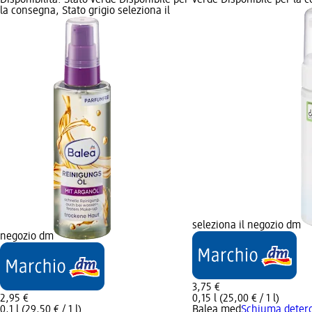
la consegna, Stato grigio seleziona il
seleziona il negozio dm
negozio dm
3,75 €
2,95 €
0,15 l (25,00 € / 1 l)
0,1 l (29,50 € / 1 l)
Balea med
Schiuma deterg