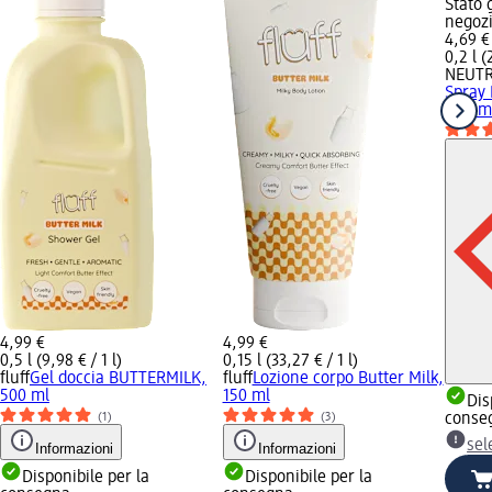
Stato 
negoz
4,69 €
0,2 l (
NEUTR
Spray 
Dolomi
4,99 €
4,99 €
0,5 l (9,98 € / 1 l)
0,15 l (33,27 € / 1 l)
fluff
Gel doccia BUTTERMILK,
fluff
Lozione corpo Butter Milk,
500 ml
150 ml
Dis
(1)
(3)
conse
sel
Informazioni
Informazioni
Disponibile per la
Disponibile per la