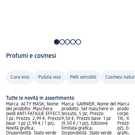
Profumi e cosmesi
Cura viso
Pulizia viso
Pelli sensibili
Cosmesi natur
Tutte le novità in assortimento
Marca: ACTY MASK; Nome
Marca: GARNIER; Nome del
Marca: e
del prodotto: Maschera
prodotto: Set maschere in
prodotto
piedi ANTI-FATIGUE EFFECT,
tessuto, 5 pz; Prezzo:
corpo Tro
1 pz; Prezzo: 2,99 €; Prezzo
9,50 €; Prezzo base: 1 pz
110, 100 
base: 1 pz (2,99 € / 1 pz);
(9,50 € / 1 pz); Edizione
Prezzo ba
Novità grafica;
limitata grafica;
pz); Ediz
Disponibilità: Stato verde
Disponibilità: Stato verde
grafica; 