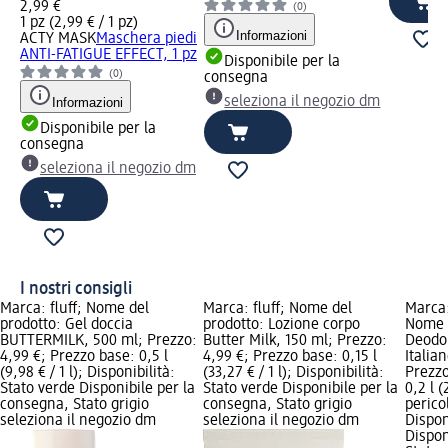
2,99 €
(0)
1 pz (2,99 € / 1 pz)
Informazioni
ACTY MASK
Maschera piedi
ANTI-FATIGUE EFFECT, 1 pz
Disponibile per la
(0)
consegna
seleziona il negozio dm
Informazioni
Disponibile per la
consegna
seleziona il negozio dm
I nostri consigli
Marca: fluff; Nome del
Marca: fluff; Nome del
Marca
prodotto: Gel doccia
prodotto: Lozione corpo
Nome d
BUTTERMILK, 500 ml; Prezzo:
Butter Milk, 150 ml; Prezzo:
Deodo
4,99 €; Prezzo base: 0,5 l
4,99 €; Prezzo base: 0,15 l
Italia
(9,98 € / 1 l); Disponibilità:
(33,27 € / 1 l); Disponibilità:
Prezzo
Stato verde Disponibile per la
Stato verde Disponibile per la
0,2 l (
consegna, Stato grigio
consegna, Stato grigio
perico
seleziona il negozio dm
seleziona il negozio dm
Dispon
Dispon