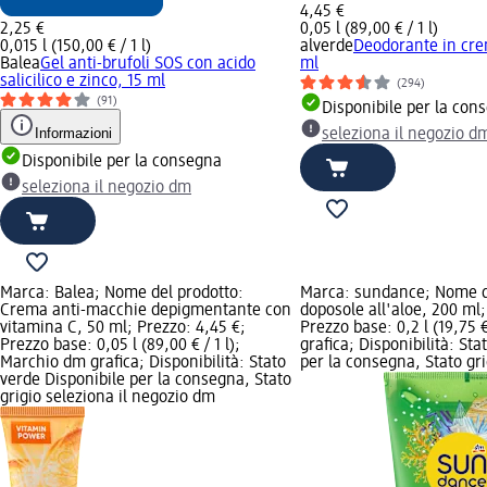
4,45 €
2,25 €
0,05 l (89,00 € / 1 l)
0,015 l (150,00 € / 1 l)
alverde
Deodorante in cre
Balea
Gel anti-brufoli SOS con acido
ml
salicilico e zinco, 15 ml
(294)
(91)
Disponibile per la con
Informazioni
seleziona il negozio d
Disponibile per la consegna
seleziona il negozio dm
Marca: Balea; Nome del prodotto:
Marca: sundance; Nome de
Crema anti-macchie depigmentante con
doposole all'aloe, 200 ml;
vitamina C, 50 ml; Prezzo: 4,45 €;
Prezzo base: 0,2 l (19,75 
Prezzo base: 0,05 l (89,00 € / 1 l);
grafica; Disponibilità: Sta
Marchio dm grafica; Disponibilità: Stato
per la consegna, Stato gri
verde Disponibile per la consegna, Stato
grigio seleziona il negozio dm