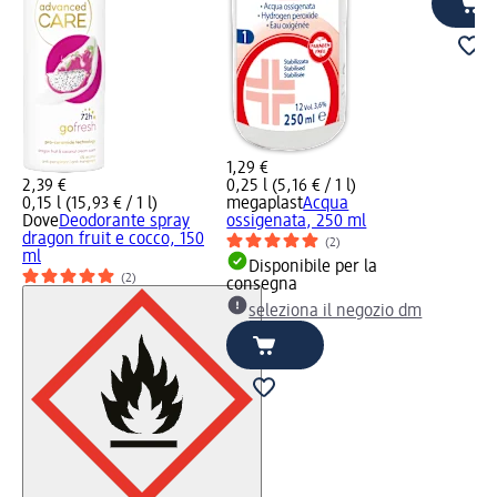
1,29 €
2,39 €
0,25 l (5,16 € / 1 l)
0,15 l (15,93 € / 1 l)
megaplast
Acqua
Dove
Deodorante spray
ossigenata, 250 ml
dragon fruit e cocco, 150
(2)
ml
Disponibile per la
(2)
consegna
seleziona il negozio dm