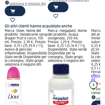
seleziona il negozio dm
seleziona il negozio dm
Gli altri clienti hanno acquistato anche
Marca: Dove; Nome del
Marca: megaplast; Nome
Marca: F
prodotto: Deodorante spray
del prodotto: Acqua
del prod
dragon fruit e cocco, 150
ossigenata, 250 ml;
minerale
ml; Prezzo: 2,39 €; Prezzo
Prezzo: 1,29 €; Prezzo
naturale
base: 0,15 l (15,93 € / 1 l);
base: 0,25 l (5,16 € / 1 l);
0,25 €; P
Avviso di pericolo:
Disponibilità: Stato verde
(0,50 € / 
infiammabile; Disponibilità:
Disponibile per la
Stato ve
Stato verde Disponibile per
consegna, Stato grigio
la conse
la consegna, Stato grigio
seleziona il negozio dm
selezion
seleziona il negozio dm
0,25 €
0,5 l (0,5
Ferrarel
efferves
ml
Dispon
consegn
selez