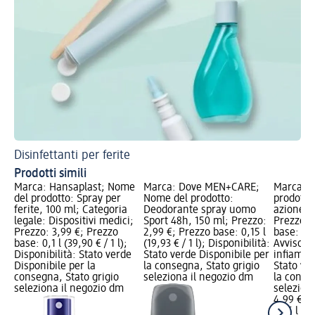
Disinfettanti per ferite
Prodotti simili
Marca: Hansaplast; Nome
Marca: Dove MEN+CARE;
Marca: P
del prodotto: Spray per
Nome del prodotto:
prodotto
ferite, 100 ml; Categoria
Deodorante spray uomo
azione a
legale: Dispositivi medici;
Sport 48h, 150 ml; Prezzo:
Prezzo: 
Prezzo: 3,99 €; Prezzo
2,99 €; Prezzo base: 0,15 l
base: 0,15
base: 0,1 l (39,90 € / 1 l);
(19,93 € / 1 l); Disponibilità:
Avviso di
Disponibilità: Stato verde
Stato verde Disponibile per
infiammab
Disponibile per la
la consegna, Stato grigio
Stato ve
consegna, Stato grigio
seleziona il negozio dm
la conse
seleziona il negozio dm
selezion
4,99 €
0,15 l (33