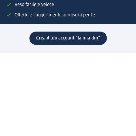
Reso facile e veloce
Offerte e suggerimenti su misura per te
Crea il tuo account "la mia dm"
Aiuto e contatti
Servizi
Servizio clienti
Spedizione e consegna
Reso e rimborso
L'azienda
La nostra azienda
Corporate Responsibility
Lavora con noi
Press e news
Espansione
Un mondo di prodotti