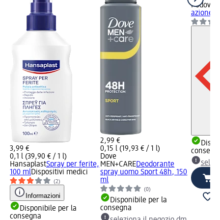
Podovis
S
azione a
2,99 €
Dispon
3,99 €
0,15 l (19,93 € / 1 l)
consegn
0,1 l (39,90 € / 1 l)
Dove
selez
Hansaplast
Spray per ferite,
MEN+CARE
Deodorante
100 ml
Dispositivi medici
spray uomo Sport 48h, 150
ml
(2)
(0)
Informazioni
Disponibile per la
consegna
Disponibile per la
consegna