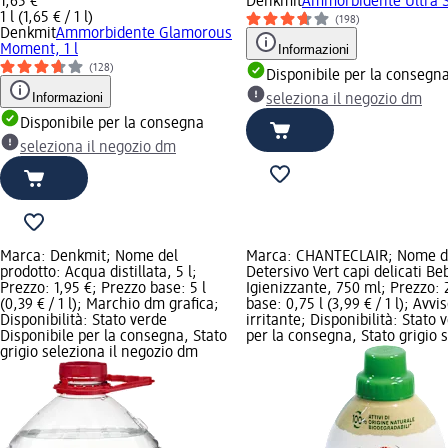
1,65 €
Denkmit
Ammorbidente Ultra Se
1 l (1,65 € / 1 l)
(198)
Denkmit
Ammorbidente Glamorous
Moment, 1 l
Informazioni
(128)
Disponibile per la consegn
Informazioni
seleziona il negozio dm
Disponibile per la consegna
seleziona il negozio dm
Marca: Denkmit; Nome del
Marca: CHANTECLAIR; Nome de
prodotto: Acqua distillata, 5 l;
Detersivo Vert capi delicati Be
Prezzo: 1,95 €; Prezzo base: 5 l
Igienizzante, 750 ml; Prezzo: 
(0,39 € / 1 l); Marchio dm grafica;
base: 0,75 l (3,99 € / 1 l); Avvi
Disponibilità: Stato verde
irritante; Disponibilità: Stato 
Disponibile per la consegna, Stato
per la consegna, Stato grigio s
grigio seleziona il negozio dm