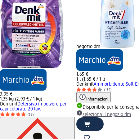
negozio dm
1,65 €
1 l (1,65 € / 1 l)
Denkmit
Ammorbidente Soft Em
(132)
3,95 €
1,35 kg (2,93 € / 1 kg)
Informazioni
Denkmit
Detersivo in polvere per
Disponibile per la consegn
capi colorati, 20 lav.
seleziona il negozio dm
(36)