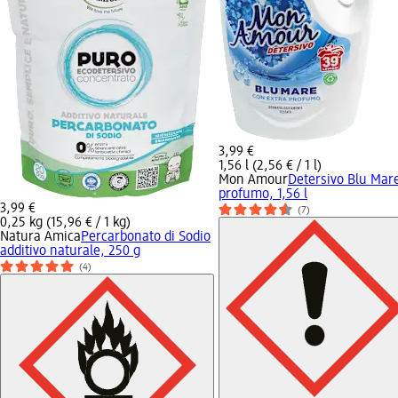
3,99 €
1,56 l (2,56 € / 1 l)
Mon Amour
Detersivo Blu Mar
profumo, 1,56 l
3,99 €
(7)
0,25 kg (15,96 € / 1 kg)
Natura Amica
Percarbonato di Sodio
additivo naturale, 250 g
(4)