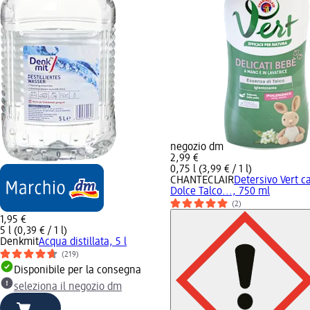
negozio dm
2,99 €
0,75 l (3,99 € / 1 l)
CHANTECLAIR
Detersivo Vert ca
Dolce Talco..., 750 ml
(2)
1,95 €
5 l (0,39 € / 1 l)
Denkmit
Acqua distillata, 5 l
(219)
Disponibile per la consegna
seleziona il negozio dm