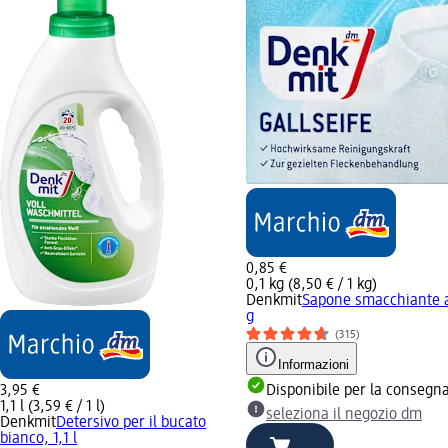
0,85 €
0,1 kg (8,50 € / 1 kg)
Denkmit
Sapone smacchiante al
g
(315)
Informazioni
3,95 €
Disponibile per la consegn
1,1 l (3,59 € / 1 l)
seleziona il negozio dm
Denkmit
Detersivo per il bucato
bianco, 1,1 l