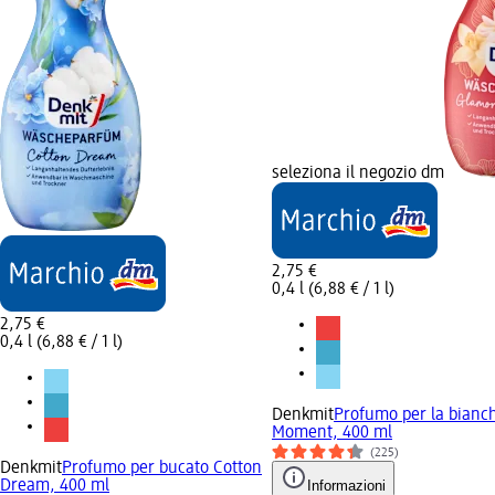
seleziona il negozio dm
2,75 €
0,4 l (6,88 € / 1 l)
2,75 €
0,4 l (6,88 € / 1 l)
Denkmit
Profumo per la bianc
Moment, 400 ml
(225)
Denkmit
Profumo per bucato Cotton
Dream, 400 ml
Informazioni