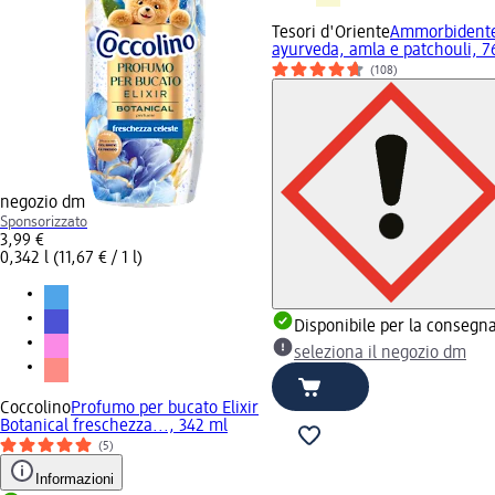
Tesori d'Oriente
Ammorbidente
ayurveda, amla e patchouli, 7
(108)
negozio dm
Sponsorizzato
3,99 €
0,342 l (11,67 € / 1 l)
Disponibile per la consegn
seleziona il negozio dm
Coccolino
Profumo per bucato Elixir
Botanical freschezza..., 342 ml
(5)
Informazioni