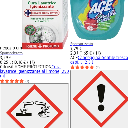
Sponsorizzato
negozio dm
3,79 €
Sponsorizzato
2,3 l (1,65 € / 1 l)
3,29 €
ACE
Candeggina Gentile fresc
0,25 l (13,16 € / 1 l)
capi..., 2,3 l
Citrosil HOME PROTECTION
Cura
(4)
lavatrice igienizzante al limone, 250
ml
(1)