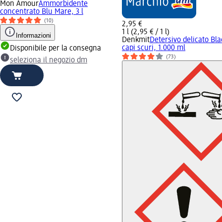
Mon Amour
Ammorbidente
concentrato Blu Mare, 3 l
(10)
2,95 €
1 l (2,95 € / 1 l)
Informazioni
Denkmit
Detersivo delicato Bl
capi scuri, 1.000 ml
Disponibile per la consegna
(73)
seleziona il negozio dm