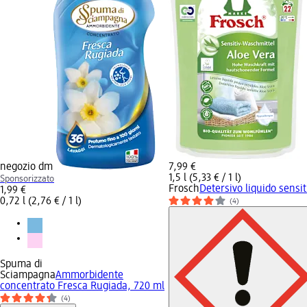
negozio dm
7,99 €
1,5 l (5,33 € / 1 l)
Sponsorizzato
Frosch
Detersivo liquido sensiti
1,99 €
0,72 l (2,76 € / 1 l)
(4)
Spuma di
Sciampagna
Ammorbidente
concentrato Fresca Rugiada, 720 ml
(4)