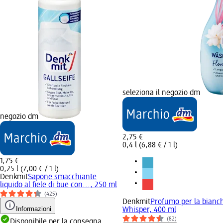
seleziona il negozio dm
negozio dm
2,75 €
0,4 l (6,88 € / 1 l)
1,75 €
0,25 l (7,00 € / 1 l)
Denkmit
Sapone smacchiante
liquido al fiele di bue con..., 250 ml
(425)
Denkmit
Profumo per la bianch
Informazioni
Whisper, 400 ml
(82)
Disponibile per la consegna