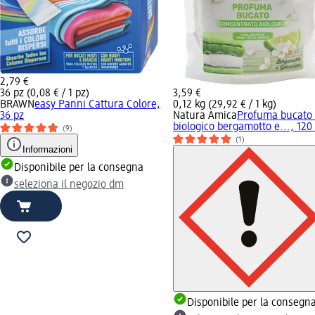
2,79 €
36 pz (0,08 € / 1 pz)
3,59 €
BRAWN
easy Panni Cattura Colore,
0,12 kg (29,92 € / 1 kg)
36 pz
Natura Amica
Profuma bucato 
biologico bergamotto e..., 120
(9)
(1)
Informazioni
Disponibile per la consegna
seleziona il negozio dm
Disponibile per la consegn