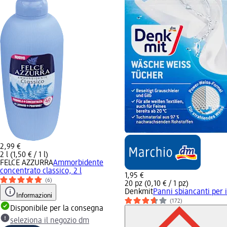
2,99 €
2 l (1,50 € / 1 l)
FELCE AZZURRA
Ammorbidente
concentrato classico, 2 l
1,95 €
(6)
20 pz (0,10 € / 1 pz)
Denkmit
Panni sbiancanti per i
Informazioni
(172)
Disponibile per la consegna
seleziona il negozio dm