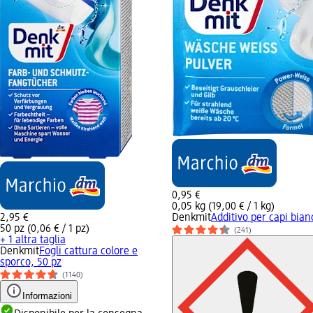
0,95 €
0,05 kg (19,00 € / 1 kg)
2,95 €
Denkmit
Additivo per capi bian
50 pz (0,06 € / 1 pz)
(241)
+ 1 altra taglia
Denkmit
Fogli cattura colore e
sporco, 50 pz
(1140)
Informazioni